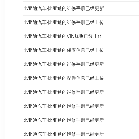
比亚迪汽车-比亚迪的维修手册已经更新
比亚迪汽车-比亚迪的维修手册已经上传
比亚迪汽车-比亚迪的VIN规则已经上传
比亚迪汽车-比亚迪的保养信息已经上传
比亚迪汽车-比亚迪的维修手册已经更新
比亚迪汽车-比亚迪的配件信息已经上传
比亚迪汽车-比亚迪的维修手册已经更新
比亚迪汽车-比亚迪的维修手册已经更新
比亚迪汽车-比亚迪的维修手册已经更新
比亚迪汽车-比亚迪的维修手册已经更新