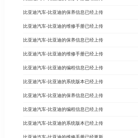
比亚迪汽车-比亚迪的保养信息已经上传
比亚迪汽车-比亚迪的维修手册已经上传
比亚迪汽车-比亚迪的保养信息已经上传
比亚迪汽车-比亚迪的维修手册已经上传
比亚迪汽车-比亚迪的编程信息已经上传
比亚迪汽车-比亚迪的系统版本已经上传
比亚迪汽车-比亚迪的保养信息已经上传
比亚迪汽车-比亚迪的编程信息已经上传
比亚迪汽车-比亚迪的系统版本已经上传
比亚迪汽车-比亚迪的维修手册已经更新