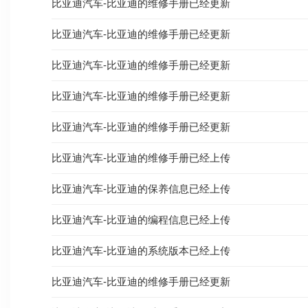
比亚迪汽车-比亚迪的维修手册已经更新
比亚迪汽车-比亚迪的维修手册已经更新
比亚迪汽车-比亚迪的维修手册已经更新
比亚迪汽车-比亚迪的维修手册已经更新
比亚迪汽车-比亚迪的维修手册已经更新
比亚迪汽车-比亚迪的维修手册已经上传
比亚迪汽车-比亚迪的保养信息已经上传
比亚迪汽车-比亚迪的编程信息已经上传
比亚迪汽车-比亚迪的系统版本已经上传
比亚迪汽车-比亚迪的维修手册已经更新