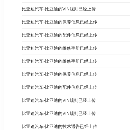
比亚迪汽车-比亚迪的VIN规则已经上传
比亚迪汽车-比亚迪的保养信息已经上传
比亚迪汽车-比亚迪的配件信息已经上传
比亚迪汽车-比亚迪的维修手册已经上传
比亚迪汽车-比亚迪的维修手册已经上传
比亚迪汽车-比亚迪的保养信息已经上传
比亚迪汽车-比亚迪的配件信息已经上传
比亚迪汽车-比亚迪的VIN规则已经上传
比亚迪汽车-比亚迪的VIN规则已经上传
比亚迪汽车-比亚迪的技术通告已经上传