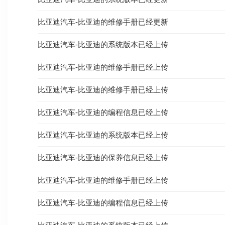
比亚迪汽车-比亚迪的维修手册已经更新
比亚迪汽车-比亚迪的系统版本已经上传
比亚迪汽车-比亚迪的维修手册已经上传
比亚迪汽车-比亚迪的维修手册已经上传
比亚迪汽车-比亚迪的编程信息已经上传
比亚迪汽车-比亚迪的系统版本已经上传
比亚迪汽车-比亚迪的保养信息已经上传
比亚迪汽车-比亚迪的维修手册已经上传
比亚迪汽车-比亚迪的编程信息已经上传