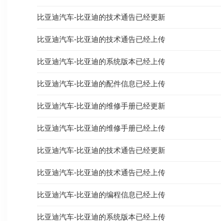
比亚迪汽车-比亚迪的技术通告已经更新
比亚迪汽车-比亚迪的技术通告已经上传
比亚迪汽车-比亚迪的系统版本已经上传
比亚迪汽车-比亚迪的配件信息已经上传
比亚迪汽车-比亚迪的维修手册已经更新
比亚迪汽车-比亚迪的维修手册已经上传
比亚迪汽车-比亚迪的技术通告已经更新
比亚迪汽车-比亚迪的技术通告已经上传
比亚迪汽车-比亚迪的编程信息已经上传
比亚迪汽车-比亚迪的系统版本已经上传