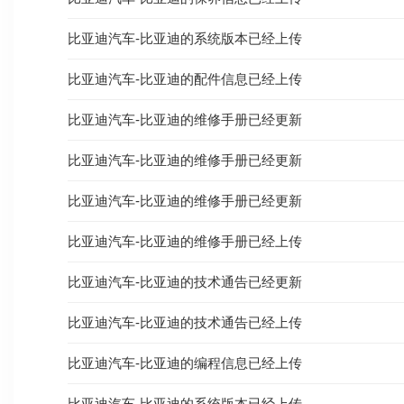
比亚迪汽车-比亚迪的系统版本已经上传
比亚迪汽车-比亚迪的配件信息已经上传
比亚迪汽车-比亚迪的维修手册已经更新
比亚迪汽车-比亚迪的维修手册已经更新
比亚迪汽车-比亚迪的维修手册已经更新
比亚迪汽车-比亚迪的维修手册已经上传
比亚迪汽车-比亚迪的技术通告已经更新
比亚迪汽车-比亚迪的技术通告已经上传
比亚迪汽车-比亚迪的编程信息已经上传
比亚迪汽车-比亚迪的系统版本已经上传