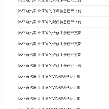
比亚迪汽车-比亚迪的保养信息已经上传
比亚迪汽车-比亚迪的配件信息已经上传
比亚迪汽车-比亚迪的维修手册已经更新
比亚迪汽车-比亚迪的维修手册已经更新
比亚迪汽车-比亚迪的维修手册已经更新
比亚迪汽车-比亚迪的维修手册已经上传
比亚迪汽车-比亚迪的VIN规则已经上传
比亚迪汽车-比亚迪的VIN规则已经上传
比亚迪汽车-比亚迪的VIN规则已经上传