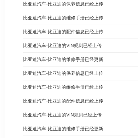
比亚迪汽车-比亚迪的保养信息已经上传
比亚迪汽车-比亚迪的维修手册已经上传
比亚迪汽车-比亚迪的配件信息已经上传
比亚迪汽车-比亚迪的VIN规则已经上传
比亚迪汽车-比亚迪的维修手册已经更新
比亚迪汽车-比亚迪的保养信息已经上传
比亚迪汽车-比亚迪的维修手册已经上传
比亚迪汽车-比亚迪的配件信息已经上传
比亚迪汽车-比亚迪的VIN规则已经上传
比亚迪汽车-比亚迪的维修手册已经更新