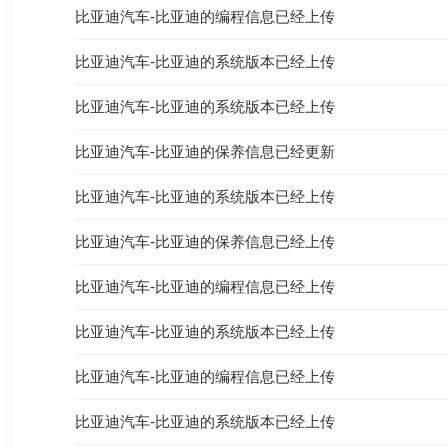
比亚迪汽车-比亚迪的编程信息已经上传
比亚迪汽车-比亚迪的系统版本已经上传
比亚迪汽车-比亚迪的系统版本已经上传
比亚迪汽车-比亚迪的保养信息已经更新
比亚迪汽车-比亚迪的系统版本已经上传
比亚迪汽车-比亚迪的保养信息已经上传
比亚迪汽车-比亚迪的编程信息已经上传
比亚迪汽车-比亚迪的系统版本已经上传
比亚迪汽车-比亚迪的编程信息已经上传
比亚迪汽车-比亚迪的系统版本已经上传