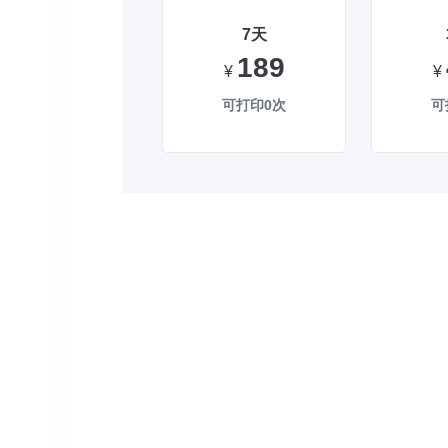
7天
189
¥
¥
可打印0次
可