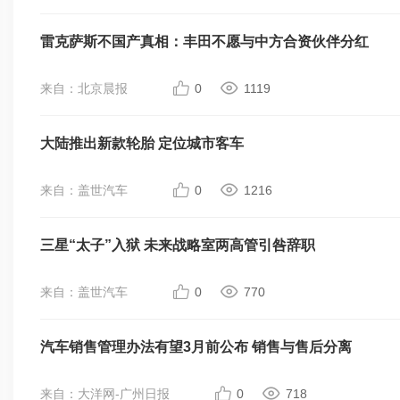
雷克萨斯不国产真相：丰田不愿与中方合资伙伴分红
来自：北京晨报
0
1119
大陆推出新款轮胎 定位城市客车
来自：盖世汽车
0
1216
三星“太子”入狱 未来战略室两高管引咎辞职
来自：盖世汽车
0
770
汽车销售管理办法有望3月前公布 销售与售后分离
来自：大洋网-广州日报
0
718