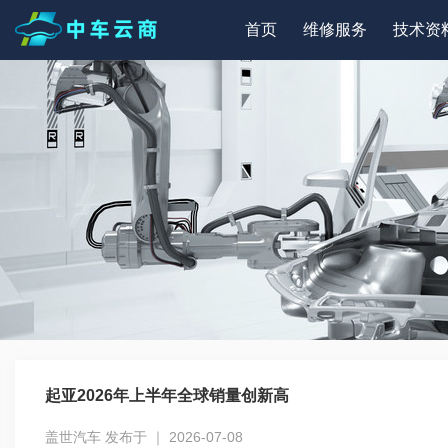
首页
维修服务
技术资
起亚2026年上半年全球销量创新高
盖世汽车 发布于 ｜ 2026-07-08