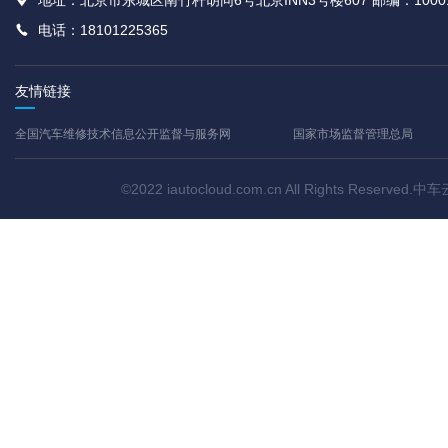
地址：北京市东城区南竹杆胡同6号北京INN3号楼607 邮编：1000
电话：18101225365
友情链接
全国汽车维修技术信息公开监督与服务网
国家市场监督管理总局
©2022 iautocloud.com.cn All Rights Res