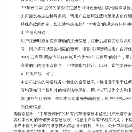
“
中车云商网
”
提供的某些特定服务可能还会适用其他特殊条款
关页面发布这些特殊条款，请用户在使用
这些特定服务前仔细
特殊条款的约定。如上述特殊条款与
“
本协议
”
的规定有任何冲
3.
注册和登录
用户注册时必须提供准确的注册信息，注册后如有变动应及时
号，用户将可以设置相应的密码。该帐号和密码由用户自行保
“
中车云商网
”
网站内的任何帐号均为
“
中车云商网
”
的财产，用
商业的目的使用该帐号，不得将帐号转让、出租、赠与给任何
4.
知识产权
、许可
本公司提供的网络服务中包含的全部信息（包括但不限于任何
等均受知识产权和其他相关法律保护。用户仅可以为个人和非
网
”
服务的目的外，未经
本公司事先书面同意，用户不得以任
的任何信息。
需特别指出：“中车云商网”的所有汽车维修技术信息用户应遵守
者和本公司的维修技术信息版权。信息用户应遵守相关约定，不
用户不得将所获取的维修技术信息用于转售、出版、公开或其他
如果用户希望复制、转发、转售、出版、公开或以其他方式使用