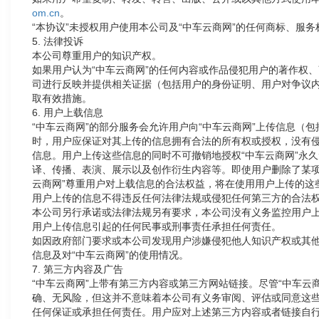
om.cn
。
“本协议”未授权用户使用本公司及“中车云商网”的任何商标、服
5. 法律投诉
本公司尊重用户的知识产权。
如果用户认为“中车云商网”的任何内容或作品侵犯用户的著作权、商标权
司进行反映并提供相关证据（包括用户的身份证明、用户对争议
取有效措施。
6. 用户上载信息
“中车云商网”的部分服务会允许用户向“中车云商网”上传信息（
时，用户应保证对其上传的信息拥有合法的所有权或授权，没有侵
信息。用户上传这些信息的同时不可撤销地授权“中车云商网”永
译、传播、表演、展示以及创作衍生内容等。即使用户删除了某项上
云商网”尊重用户对上载信息的合法权益，将在使用用户上传的这
用户上传的信息不得违反任何法律法规或侵犯任何第三方的合法
本公司另行承诺或法律法规另有要求，本公司没有义务监控用户
用户上传信息引起的任何民事或刑事责任承担任何责任。
如因政府部门要求或本公司发现用户涉嫌侵犯他人知识产权或其
信息及对“中车云商网”的使用情况。
7. 第三方内容及广告
“中车云商网”上带有第三方内容或第三方网站链接。尽管“中车云
确、无风险，但这并不意味着本公司有义务审阅、评估或同意这
任何保证或承担任何责任。用户应对上述第三方内容或者链接自