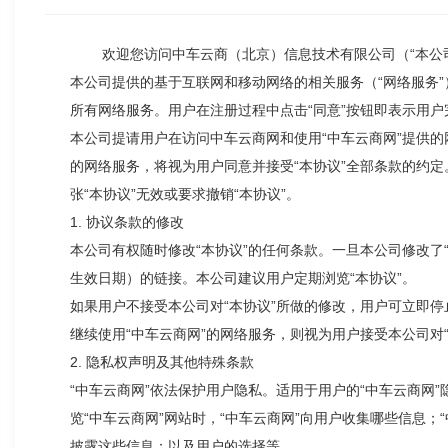
欢迎您访问中车云商（北京）信息技术有限公司（
“
本公
本公司提供的基于互联网和移动
网络的相关服务（
“
网络服务
”
所有网络服务。用户在注册过程中点击
“
同意
”
按钮即表示用户
本公司提请用户在访问中车云商网和使用
“
中车云商网
”
提供的
的网络服务，将视为用户同意并接受
“
本协议
”
全部条款的约定
张
“
本协议
”
无效或要求撤销
“
本协议
”
。
1.
协议条款的修改
本公司有权随时修改
“
本协议
”
的任何条款。一旦本公司修改了
生效日期）的链接。
本公司建议用户定期浏览
“
本协议
”
。
如果用户不接受本公司对
“
本协议
”
所做的修改，用户可立即停
继续使用
“
中车云商网
”
的网络服务，则视为用户接受本公司对
2.
隐私权声明及其他特殊条款
“
中车云商网
”
依法保护用户隐私。适用于用户的
“
中车云商网
”
览
“
中车云商网
”
网站时，
“
中车云商网
”
向用户收集哪些信息；
“
披露这些信息；以及用户的选择等。