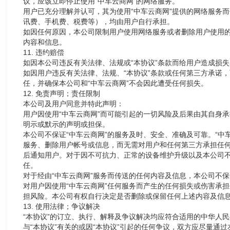
议，应该立即停止使用“中车云商网”的网络服务。
用户已充分理解并认可，其为使用“中车云商网”提供的网络服务
讯费、手机费、税费等），均由用户自行承担。
如因任何原因，本公司限制用户使用网络服务或者删除用户使用
内容和信息。
11. 违约赔偿
如因本公司违反有关法律、法规或“本协议”条款而给用户造成损
如因用户违反有关法律、法规、“本协议”条款或任何第三方承诺
任，并确保本公司和“中车云商网”不会因此遭受任何损失。
12. 免责声明；责任限制
本公司及用户同意并特此声明：
用户因使用“中车云商网”而可能引起的一切风险及后果由其自身
明示或默示的声明或担保。
本公司不保证“中车云商网”的服务及时、安全、准确及可靠。“中
服务、删除用户帐号或信息，而无需对用户和任何第三方承担任
后通知用户。对于因不可抗力、正常的设备维护升级以及本公司
任。
对于经由“中车云商网”服务而传送的任何内容及信息，本公司不
对用户因使用“中车云商网”任何服务而产生的任何损失或伤害承担
担风险。本公司有权自行决定是否删除或保留任何上述内容及信
13. 使用法律；争议解决
“本协议”的订立、执行、解释及争议解决均应符合适用的中华人
与“本协议”有关的或因“本协议”引起的任何争议，双方应尽量通