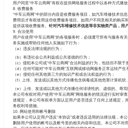
用户同意“中车云商网”有权在提供网络服务过程中以各种方式播
8. 收费服务
“中车云商网”中的部分内容是收费服务项目，如汽车维修技术信
费用后才有权使用这些收费服务项目。如用户不同意相关的购买和
提供该项收费服务。
针对汽车维修技术信息等非实物类产品，用
9. 合法使用
用户在使用“中车云商网”的各项服务时，必须遵守所有与服务有关
务实施或帮助任何他人实施如下行为：
（a）违反法律法规的行为；
（b）有违社会公共利益或公共道德的行为；
（c）侵犯本公司或“中车云商网”合法利益的行为，包括但不限
（d）任何可能对“中车云商网”互联网或移动网服务正常运转产
（e）侵犯任何其他第三方的知识产权或合法权益的行为；
（f）上传、发送或以其他方式传播包含病毒或其他危害计算机软
（e）上传、发送或以其他方式传播任何诽谤性的、虚假的、辱骂
本公司有权对用户使用“中车云商网”网络服务的情况进行实时审查
述规定，本公司有权单方面认定用户是否违反了任何上述规定，
务权利等措施。
10. 网站使用和帐号删除
如果本公司认定用户违反“本协议”或者违反适用的法律法规，本公
删除用户使用的帐号以及帐号里的相关内容和信息。本公司不对