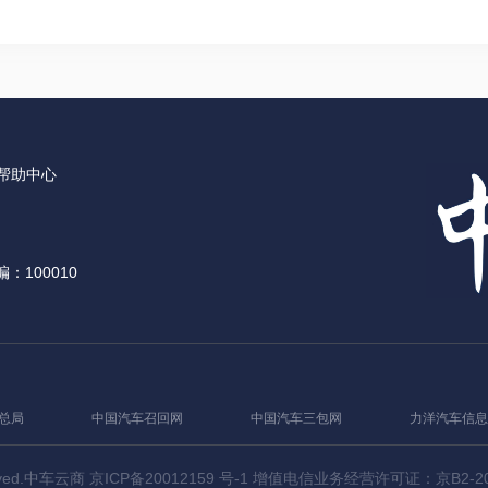
帮助中心
：100010
总局
中国汽车召回网
中国汽车三包网
力洋汽车信息
hts Reserved.中车云商 京ICP备20012159 号-1 增值电信业务经营许可证：京B2-2