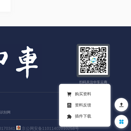
扫码关注中车云商
购买资料
资料反馈
识别网
插件下载
0170341
京公网安备11011402010258号